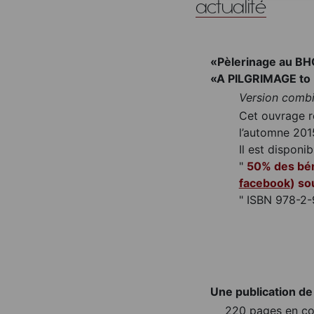
actualité
«Pèlerinage au B
«A PILGRIMAGE to
Version combi
Cet ouvrage r
l’automne 201
Il est disponi
"
50% des bé
facebook
) so
"
ISBN 978-2
Une publication de
220 pages en co