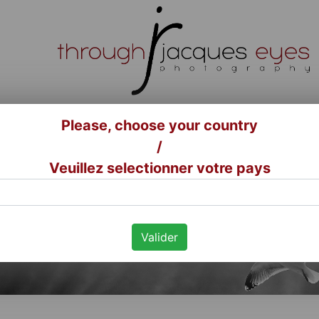
Please, choose your country
/
accueil
livre
photos
conta
Veuillez selectionner votre pays
mentions légales