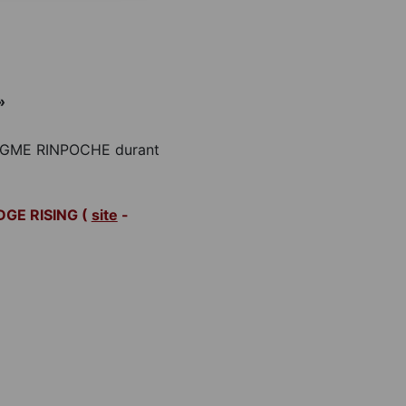
»
 JIGME RINPOCHE durant
DGE RISING (
site
-